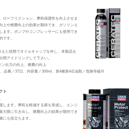
。ローフリクション、摩耗保護性を向上させま
向上や燃費向上の効果が期待でき、ガソリンエ
します。ポンプやコンプレッサーにも使用でき
的です。
冷えた状態でオイルキャップを外し、本製品を
分間アイドリングして下さい。
ジン出力の向上、燃費の向上
番／3721、内容量／300ml、第4種第4石油類／危険等級III
テクト
。
護します。摩耗を軽減する膜を形成し、エンジ
最大限に引き出し、燃費向上の効果が期待でき
慮にも役立ちます。