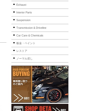
Exhaust
Interior Parts
Suspension
Transmission & Driveline
Car Care & Chemicals
板金・ペイント
レストア
ノーマル戻し